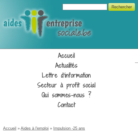
Aller au contenu principal
Formulaire de recherche
Rechercher
Unipso
Accueil
Actualités
Lettre d'information
Secteur à profit social
Qui sommes-nous ?
Contact
Vous êtes ici
Accueil
»
Aides à l'emploi
»
Impulsion -25 ans