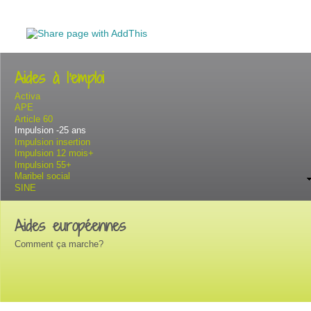
Aides à l'emploi
Activa
APE
Article 60
Impulsion -25 ans
Impulsion insertion
Impulsion 12 mois+
Impulsion 55+
Maribel social
SINE
Aides européennes
Comment ça marche?