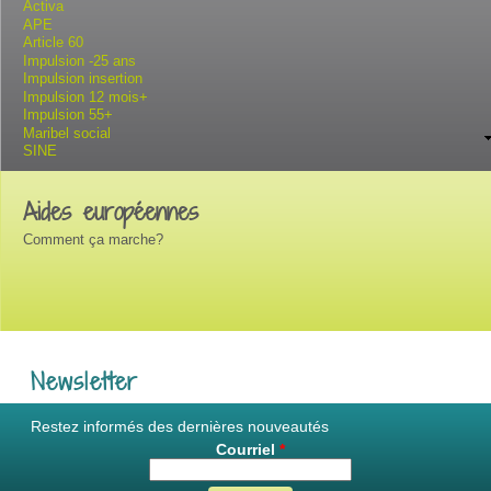
Activa
APE
Article 60
Impulsion -25 ans
Impulsion insertion
Impulsion 12 mois+
Impulsion 55+
Maribel social
SINE
Aides européennes
Comment ça marche?
Newsletter
Restez informés des dernières nouveautés
Courriel
*