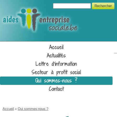
Aller au contenu principal
Formulaire de recherche
Rechercher
Unipso
Accueil
Actualités
Lettre d'information
Secteur à profit social
Qui sommes-nous ?
Contact
Vous êtes ici
Accueil
»
Qui sommes-nous ?