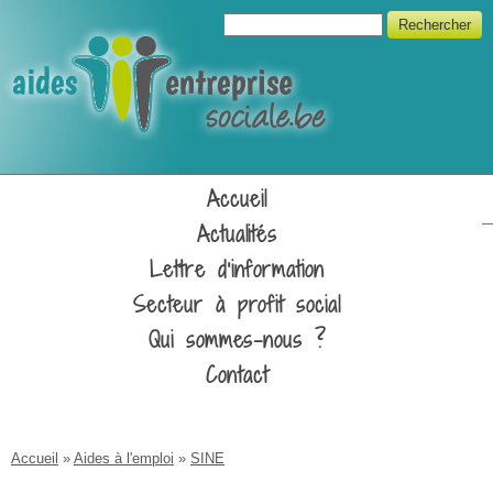
Aller au contenu principal
Formulaire de recherche
Rechercher
Unipso
Accueil
Actualités
Lettre d'information
Secteur à profit social
Qui sommes-nous ?
Contact
Vous êtes ici
Accueil
»
Aides à l'emploi
»
SINE