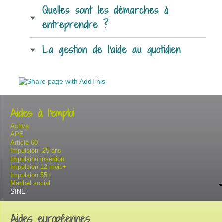
Quelles sont les démarches à
entreprendre ?
La gestion de l’aide au quotidien
Aides à l'emploi
Activa
APE
Article 60
Impulsion -25 ans
Impulsion insertion
Impulsion 12 mois+
Impulsion 55+
Maribel social
SINE
Aides européennes