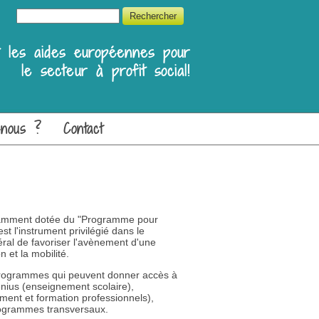
Formulaire de recherche
Rechercher
et les aides européennes pour
le secteur à profit social!
-nous ?
Contact
tamment dotée du "Programme pour
st l'instrument privilégié dans le
éral de favoriser l'avènement d'une
 et la mobilité.
-programmes qui peuvent donner accès à
nius (enseignement scolaire),
ent et formation professionnels),
rogrammes transversaux.