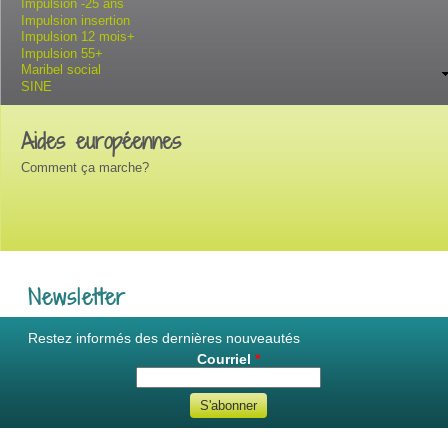
Impulsion -25 ans
Impulsion insertion
Impulsion 12 mois+
Impulsion 55+
Maribel social
SINE
Aides européennes
Comment ça marche?
Newsletter
Restez informés des dernières nouveautés
Courriel
*