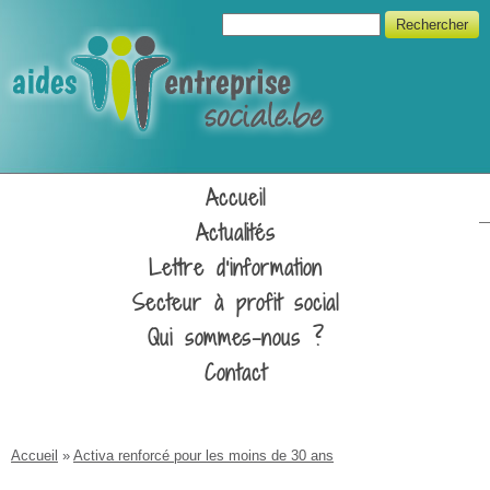
Aller au contenu principal
Formulaire de recherche
Rechercher
Unipso
Accueil
Actualités
Lettre d'information
Secteur à profit social
Qui sommes-nous ?
Contact
Vous êtes ici
Accueil
»
Activa renforcé pour les moins de 30 ans