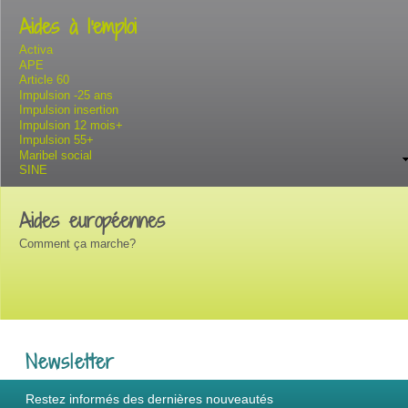
Aides à l'emploi
Activa
APE
Article 60
Impulsion -25 ans
Impulsion insertion
Impulsion 12 mois+
Impulsion 55+
Maribel social
SINE
Aides européennes
Comment ça marche?
Newsletter
Restez informés des dernières nouveautés