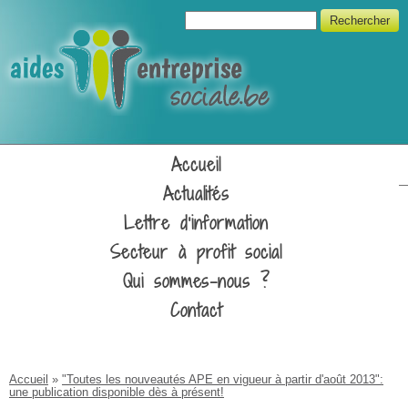
Aller au contenu principal
Formulaire de recherche
Rechercher
Unipso
Accueil
Actualités
Lettre d'information
Secteur à profit social
Qui sommes-nous ?
Contact
Vous êtes ici
Accueil
»
"Toutes les nouveautés APE en vigueur à partir d'août 2013":
une publication disponible dès à présent!